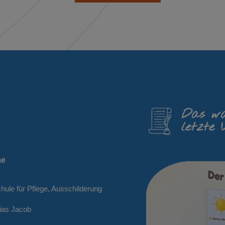
Das wa
letzte 
me
hule für Pflege, Ausschilderung
hias Jacob