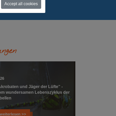
Accept all cookies
ungen
026
Akrobaten und Jäger der Lüfte“ -
om wundersamen Lebenszyklus der
bellen
weiterlesen >>