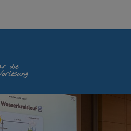
r die
Vorlesung