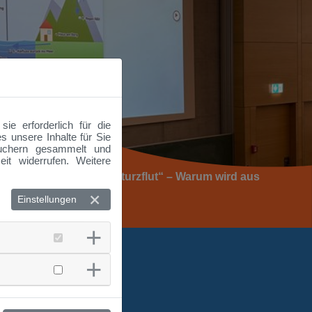
e erforderlich für die
s unsere Inhalte für Sie
suchern gesammelt und
it widerrufen. Weitere
purensuche nach der Sturzflut“ – Warum wird aus
plötzlich Gefahr?
Einstellungen
fos zur Vorlesung >>