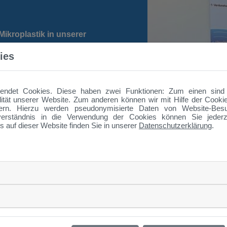
Mikroplastik in unserer
ies
3, 94315 Straubing
a Pop, Werkleiterin der Straubinger
ndet Cookies. Diese haben zwei Funktionen: Zum einen sind si
gung
ität unserer Website. Zum anderen können wir mit Hilfe der Cookie
ern. Hierzu werden pseudonymisierte Daten von Website-Be
erständnis in die Verwendung der Cookies können Sie jederze
21
s auf dieser Website finden Sie in unserer
Datenschutzerklärung
.
„Auf S
Regen 
lanzen, Sonne, Wind & Co
Juli
mehr In
3, 94315 Straubing