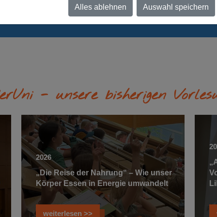
Alles ablehnen
Auswahl speichern
erUni - unsere bisherigen Vorles
2
2026
„
„Die Reise der Nahrung“ – Wie unser
V
Körper Essen in Energie umwandelt
Li
weiterlesen >>