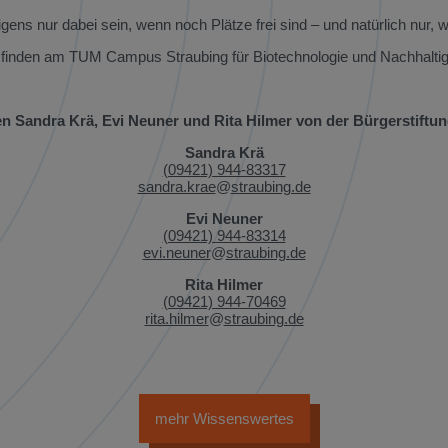
ens nur dabei sein, wenn noch Plätze frei sind – und natürlich nur, we
finden am TUM Campus Straubing für Biotechnologie und Nachhaltigkei
en Sandra Krä, Evi Neuner und Rita Hilmer von der Bürgerstiftun
Sandra Krä
(09421) 944-83317
sandra.krae
straubing.de
Evi Neuner
(09421) 944-83314
evi.neuner
straubing.de
Rita Hilmer
(09421) 944-70469
rita.hilmer
straubing.de
mehr Wissenswertes