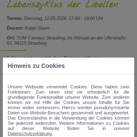
Lebenszyklus der Libellen
Termin:
Dienstag, 12.05.2026, 17:00 - 18:00 Uhr
Dozent:
Ralph Sturm
Ort:
TUM Campus Straubing, im Hörsaal an der Uferstraße
53, 94315 Straubing
Früher nannte man Libellen „Teufelsnadel“ oder
„Augenstecher“. Heute wissen wir: Libellen sind völlig
Hinweis zu Cookies
harmlos. Sie können weder stechen noch giftig sein.
Stattdessen sind sie echte Nützlinge und fressen viele andere
Insekten.
fertig entwickelte Libelle nur einige Wochen an Land und in der
Unsere Webseite verwendet Cookies. Diese haben zwei
Luft. Als unscheinbar gefärbte Larve bewegen sie sich nur
Funktionen: Zum einen sind sie erforderlich für die
extrem langsam am Grund von Gewässern, damit sie keinem
grundlegende Funktionalität unserer Website. Zum anderen
Fressfeind auffallen. Als farbenprächtige Libelle schwirren sie
können wir mit Hilfe der Cookies unsere Inhalte für Sie
akrobatisch und mit hoher Geschwindigkeit durch die Luft und
immer weiter verbessern. Hierzu werden pseudonymisierte
vertreiben sogar Vögel aus ihrem Luftraum.
Daten von Website-Besuchern gesammelt und ausgewertet.
Vom Ei bis zur fertigen Libelle steckt in ihnen ein
Das Einverständnis in die Verwendung der Cookies können
unglaubliches Spektrum an Anpassung und Lebensweisen.
Sie jederzeit widerrufen. Weitere Informationen zu Cookies
Trotzdem setzen sie sich vielen Gefahren aus und müssen
auf dieser Website finden Sie in unserer
auch gegen ihre natürlichen Feinde und Konkurrenten
Datenschutzerklärung
.
bestehen. Wie so oft spielt auch der Mensch eine wesentliche