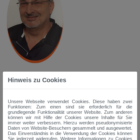
Wie wird aus einem
Hinweis zu Cookies
gezeichneten Plan eigentlich
ein echtes Baugebiet?
Unsere Webseite verwendet Cookies. Diese haben zwei
Funktionen: Zum einen sind sie erforderlich für die
grundlegende Funktionalität unserer Website. Zum anderen
Termin:
Dienstag, 04.02.2020, 17:00 - 18:00 Uhr
können wir mit Hilfe der Cookies unsere Inhalte für Sie
immer weiter verbessern. Hierzu werden pseudonymisierte
Dozenten:
Oliver Vetter-Gindele, Leiter Amt für
Daten von Website-Besuchern gesammelt und ausgewertet.
Stadtentwicklung und Stadtplanung, Stadt Straubing und
Das Einverständnis in die Verwendung der Cookies können
Werner Müller, Leiter Abteilung Vermessungswesen, Stadt
Sie jederzeit widerrufen. Weitere Informationen zu Cookies