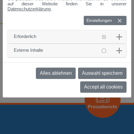
Straubing
auf dieser Website finden Sie in unserer
Datenschutzerklärung
.
Ort:
TUM Campus, Hörsaal Refektorium, Schulgasse 22,
Straubing
Einstellungen
Bevor ein Haus gebaut werden kann, müssen viele
Voraussetzungen erfüllt sein, z.B. braucht man ein
Erforderlich
Baugrundstück. Aber wie entsteht eigentlich ein Baugebiet?
Externe Inhalte
Wer wissen möchte, wie sowas heute geht und wie man das
früher gemacht hat (z.B. im Jahr 1218, als Straubing
gegründet wurde), der erfährt in dieser Vorlesung, wie sich
das Planen und Vermessen im Laufe der Zeit verändert hat.
Alles ablehnen
Auswahl speichern
Accept all cookies
Pressebericht