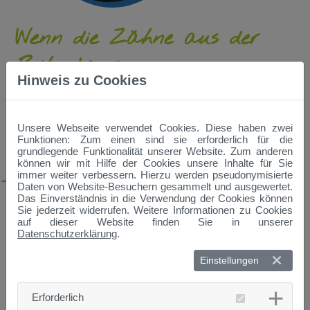
Wenn die Zähne aus der
Reihe tanzen
Hinweis zu Cookies
Termin:
Dienstag, 09.01.2018, 17:00 - 18:00 Uhr
Dozenten:
Herr Prof. Dr. Dr. Peter Proff, Direktor der Polikinik
Unsere Webseite verwendet Cookies. Diese haben zwei
für Kieferorthopädie, Universitätsklinikum Regensburg
Funktionen: Zum einen sind sie erforderlich für die
grundlegende Funktionalität unserer Website. Zum anderen
Ort:
Schulungs- und Ausstellungszentrum (SAZ), Schulgasse
können wir mit Hilfe der Cookies unsere Inhalte für Sie
18, Straubing
immer weiter verbessern. Hierzu werden pseudonymisierte
Daten von Website-Besuchern gesammelt und ausgewertet.
Das Einverständnis in die Verwendung der Cookies können
Wenn die Zähne nicht am richtigen Platz stehen, kann dies
Sie jederzeit widerrufen. Weitere Informationen zu Cookies
nicht nur das Aussehen beeinträchtigen, sondern auch zu
auf dieser Website finden Sie in unserer
Funktionseinschränkungen beim Kauen, Sprechen oder
Datenschutzerklärung
.
Schlucken führen und weitere Folgeprobleme verursachen,
die man als Patient nicht immer direkt erkennt. Viele Patienten
suchen einen Kieferorthopäden dann auf, wenn sie beim Blick
Einstellungen
in den Spiegel feststellen, dass die Zähne schief,
verschachtelt oder lückig stehen.
Erforderlich