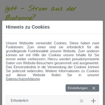
Igitt - Strom aus der
Biotonne?
Hinweis zu Cookies
Termin:
Dienstag, 06.11.2018, 17:00 - 18:00 Uhr
Dozenten:
Gudrun Späth, Diplom Ingenieurin beim
Zweckverband Abfallwirtschaft Straubing Stadt und Land
Unsere Webseite verwendet Cookies. Diese haben zwei
Funktionen: Zum einen sind sie erforderlich für die
Ort:
Schulungs- und Ausstellungszentrum (SAZ), Schulgasse
grundlegende Funktionalität unserer Website. Zum anderen
18, Straubing
können wir mit Hilfe der Cookies unsere Inhalte für Sie
immer weiter verbessern. Hierzu werden pseudonymisierte
Abfälle aus der Biotonne haben ziemlich viel Energie, die man
Daten von Website-Besuchern gesammelt und ausgewertet.
sogar in Strom umwandeln kann. Dazubraucht man aber die
Das Einverständnis in die Verwendung der Cookies können
Hilfe von Bakterien, und auch Deine. Wie das wohl
Sie jederzeit widerrufen. Weitere Informationen zu Cookies
funktioniert? Kann man das auch riechen? Kommt dann auch
auf dieser Website finden Sie in unserer
Erde dabei raus? Warum werden manche Biotonnen gar nicht
Datenschutzerklärung
.
erst geleert?Gudrun Späth, Dipl. Ing. beim ZAW-SR, zeigt
anhand einer kleinen Demonstration wie Biogas entsteht und
Einstellungen
den Weg deines Bioabfalles. Sie bringt auch echte Reste aus
der Biotonne mit.
Erforderlich