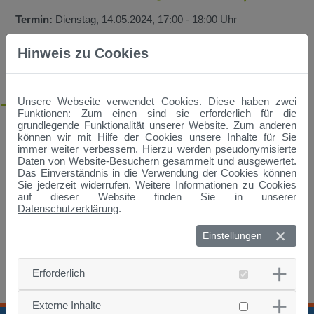
Termin:
Dienstag, 14.05.2024, 17:00 - 18:00 Uhr
Dozenten:
Sabine Seidenfuß, M.A. Kinder- und
Hinweis zu Cookies
Jugendmedien, Mitarbeiterin BayernLab Vilshofen
Ort:
TUM Campus Straubing, im Hörsaal an der Uferstraße
53, 94315 Straubing
Unsere Webseite verwendet Cookies. Diese haben zwei
Funktionen: Zum einen sind sie erforderlich für die
Ob auf dem Smartphone, Tablet, am Computer oder auf der
grundlegende Funktionalität unserer Website. Zum anderen
Konsole, digitale Spiele sind beliebt.
können wir mit Hilfe der Cookies unsere Inhalte für Sie
Wieso spielen so viele Menschen digitale Spiele? Was macht
immer weiter verbessern. Hierzu werden pseudonymisierte
die Faszination aus und welche Tricks nutzen die
Daten von Website-Besuchern gesammelt und ausgewertet.
Spieleentwickler, um uns dazu zu bringen, ein Spiel zu
Das Einverständnis in die Verwendung der Cookies können
mögen?
Sie jederzeit widerrufen. Weitere Informationen zu Cookies
auf dieser Website finden Sie in unserer
Wir schauen uns die Strategien der Spieleentwickler an und
Datenschutzerklärung
.
was dabei in unserem Gehirn passiert.
Einstellungen
Erforderlich
Externe Inhalte
Pressebericht