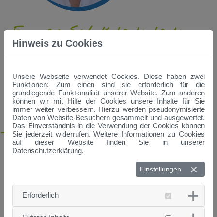
Emmas Schokoladenladen –
Hinweis zu Cookies
fair gehandelte Produkte
Termin:
Dienstag, 18.07.2023, 17:00 - 18:00 Uhr
Unsere Webseite verwendet Cookies. Diese haben zwei
Funktionen: Zum einen sind sie erforderlich für die
Dozentin:
Frau Maria Stauber, Leiterin Fairtrade-
grundlegende Funktionalität unserer Website. Zum anderen
Steuerungsgruppe Straubing
können wir mit Hilfe der Cookies unsere Inhalte für Sie
immer weiter verbessern. Hierzu werden pseudonymisierte
Ort:
TUM Campus Straubing, im neuen Stufenhörsaal,
Daten von Website-Besuchern gesammelt und ausgewertet.
Uferstraße 53, 94315 Straubing
Das Einverständnis in die Verwendung der Cookies können
Sie jederzeit widerrufen. Weitere Informationen zu Cookies
auf dieser Website finden Sie in unserer
Tante Emma kommt den unguten, aber auch fairen
Datenschutzerklärung
.
Verhältnissen der Kakaobauern in Bolivien auf die Spur - und
die Kinder der Kinder-Uni lernen das Anliegen des fairen
Handels kennen. Aber auch Fragen, wie Kakaoanbau
Einstellungen
funktioniert, wo die Schoko herkommt, wer bei der
Herstellung der Schokolade wieviel verdient, stehen im
Mittelpunkt der Vorlesung. Und natürlich probieren wir auch
Erforderlich
ganz praktisch aus, ob faire Schokolade wirklich besser
schmeckt!