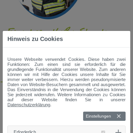
Eine brandheiße Stunde
Hinweis zu Cookies
Termin:
Dienstag, 23.07.2024, 17:00 - 18:00 Uhr
Dozenten:
Tobias Spranger, Stadtjugendwart der Feuerwehr
Unsere Webseite verwendet Cookies. Diese haben zwei
Straubing
Funktionen: Zum einen sind sie erforderlich für die
grundlegende Funktionalität unserer Website. Zum anderen
Ort:
Freiwillige Feuerwehr der Stadt Straubing, Siemensstr.
können wir mit Hilfe der Cookies unsere Inhalte für Sie
13A, 94315 Straubing
immer weiter verbessern. Hierzu werden pseudonymisierte
Daten von Website-Besuchern gesammelt und ausgewertet.
Bei der Feuerwehr Straubing erfährt ihr wissenswertes über
Das Einverständnis in die Verwendung der Cookies können
den Brandschutz.
Sie jederzeit widerrufen. Weitere Informationen zu Cookies
Eine große Fettexplosion wird dargestellt und wie diese richtig
auf dieser Website finden Sie in unserer
gelöscht wird.
Datenschutzerklärung
.
Desweiteren wird das Thema „Notruf absetzen“ behandelt.
Einstellungen
Natürlich dürft ihr auch beim Feuer löschen selbst Hand
anlegen und ein Feuerwehrauto besichtigen.
Erforderlich