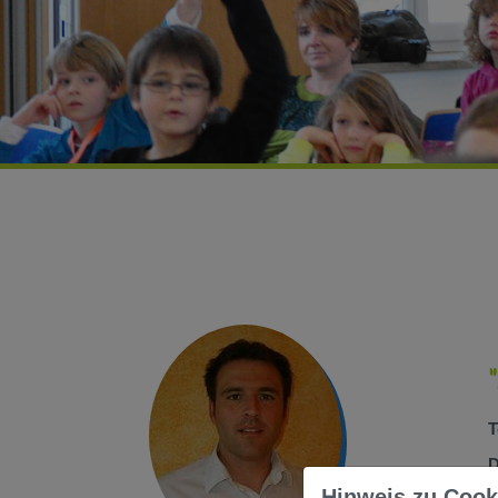
T
D
Hinweis zu Cook