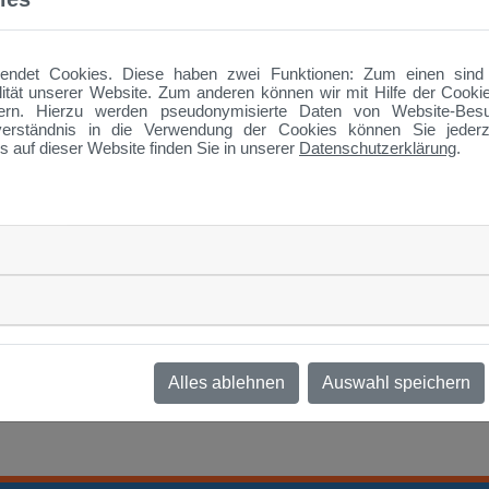
rt:
Schulungs- und Ausstellungszentrum (SAZ), Schulgasse 18, Str
as „Haus vom Nikolaus“ ist ein Zeichenspiel und Rätsel für Kinder. Zi
ndet Cookies. Diese haben zwei Funktionen: Zum einen sind si
enau 8 Strecken zu zeichnen, ohne eine Strecke zweimal zu durchlau
ität unserer Website. Zum anderen können wir mit Hilfe der Cookie
imultan gesprochenen Reim aus 8 Silben: „Das ist das Haus vom Ni-
ern. Hierzu werden pseudonymisierte Daten von Website-Be
athematisch gesehen ist das „Haus vom Nikolaus“ ein Graph, es be
erständnis in die Verwendung der Cookies können Sie jederze
önnen viele weitere Verbindungen beschrieben werden. Beispiele s
s auf dieser Website finden Sie in unserer
Datenschutzerklärung
.
ch werde das Konzept eines Graphen anschaulich erklären und aufzei
berlegungen die Lösungen des „Hauses vom Nikolaus“ vollständig b
Alles ablehnen
Auswahl speichern