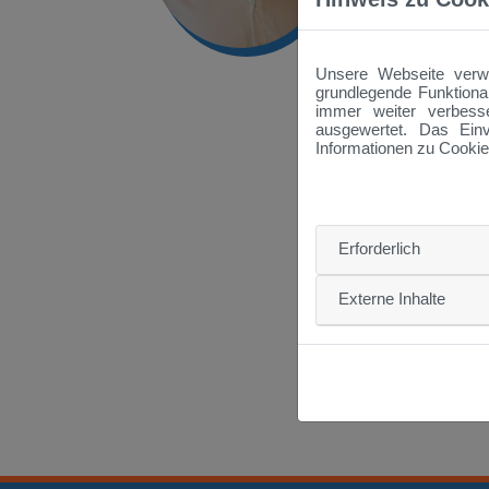
O
D
Unsere Webseite verwe
g
grundlegende Funktional
s
immer weiter verbess
M
ausgewertet. Das Einv
k
Informationen zu Cookie
I
Ü
Erforderlich
Externe Inhalte